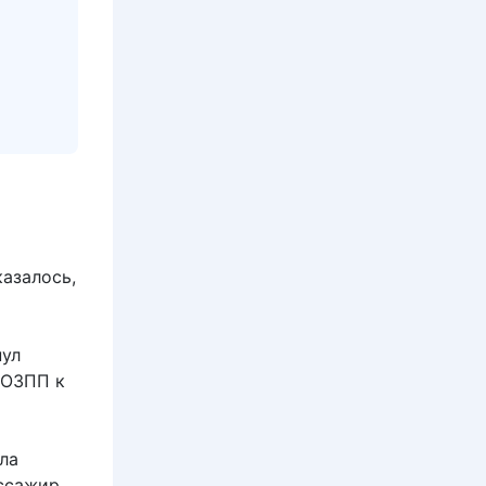
казалось,
нул
 ЗОЗПП к
ла
ссажир.