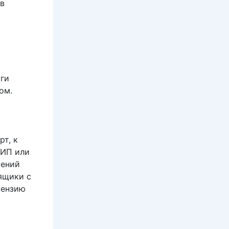
ов
уги
ом.
рт, к
к ИП или
чений
ящики с
тензию