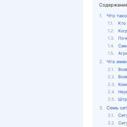
Содержани
Что тако
Кто
Ког
Поч
Само
Агр
Что име
Воз
Воз
Ком
Неу
Штр
Семь сит
Сит
Сит