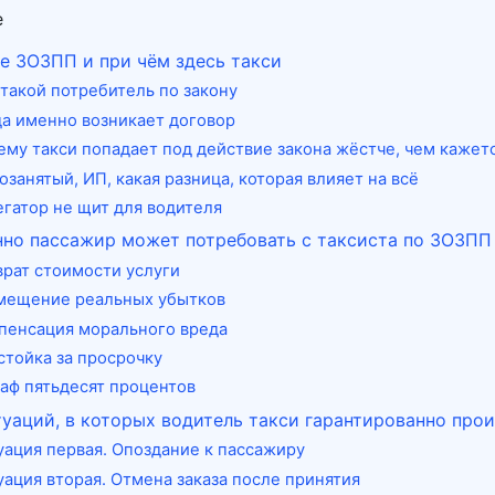
е
е ЗОЗПП и при чём здесь такси
 такой потребитель по закону
да именно возникает договор
ему такси попадает под действие закона жёстче, чем кажет
занятый, ИП, какая разница, которая влияет на всё
егатор не щит для водителя
нно пассажир может потребовать с таксиста по ЗОЗПП
врат стоимости услуги
мещение реальных убытков
пенсация морального вреда
стойка за просрочку
аф пятьдесят процентов
уаций, в которых водитель такси гарантированно прои
уация первая. Опоздание к пассажиру
уация вторая. Отмена заказа после принятия