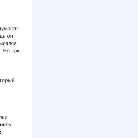
думают:
да он
сылался
. Но как
оторый
пки
нять
р