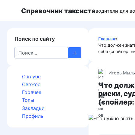
П
Справочник таксиста
е
водители для в
р
е
й
Поиск по сайту
Главная
»
т
Что должен знат
и
S
себя (спойлер: н
к
e
к
a
о
r
Игорь Мыль
н
О клубе
c
т
Что долж
Свежее
h
е
риски, су
Горячее
f
н
Топы
(спойлер:
o
т
Закладки
r
у
:
Профиль