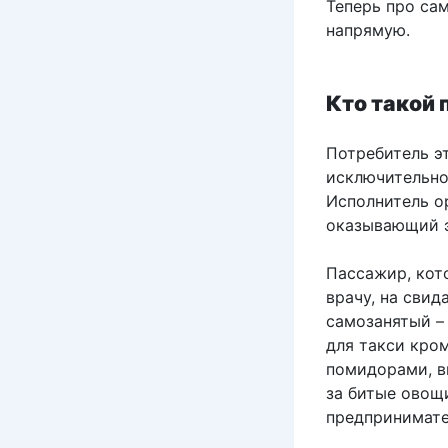
Теперь про сам
напрямую.
Кто такой 
Потребитель э
исключительно
Исполнитель о
оказывающий э
Пассажир, кото
врачу, на свид
самозанятый – 
для такси кро
помидорами, в
за битые овощи
предпринимател