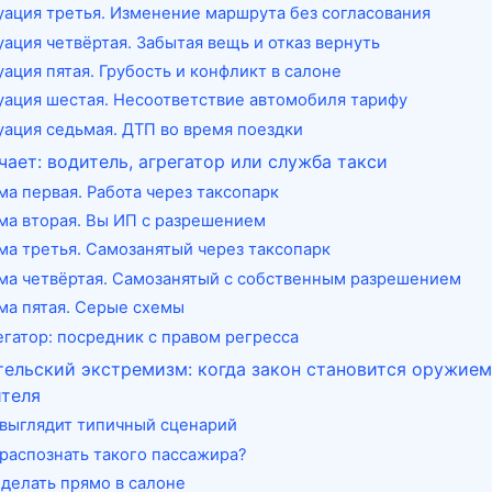
уация третья. Изменение маршрута без согласования
уация четвёртая. Забытая вещь и отказ вернуть
ация пятая. Грубость и конфликт в салоне
уация шестая. Несоответствие автомобиля тарифу
уация седьмая. ДТП во время поездки
чает: водитель, агрегатор или служба такси
ма первая. Работа через таксопарк
ма вторая. Вы ИП с разрешением
ма третья. Самозанятый через таксопарк
ма четвёртая. Самозанятый с собственным разрешением
ма пятая. Серые схемы
егатор: посредник с правом регресса
ельский экстремизм: когда закон становится оружием
ителя
 выглядит типичный сценарий
 распознать такого пассажира?
 делать прямо в салоне