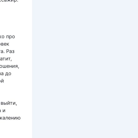
ко про
овек
а. Раз
атит,
ношения,
за до
ой
 выйти,
а и
ожалению