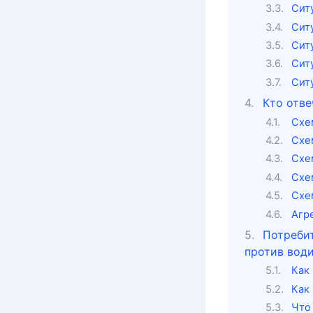
Сит
Сит
Ситу
Сит
Сит
Кто отве
Схе
Схе
Схе
Схе
Схе
Агр
Потребит
против вод
Как
Как
Что