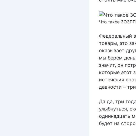
Что такое ЗОЗПП 
Федеральный з
товары, это за
оказывает друг
мы берём деньг
значит, он пот
которые этот з
истечения срок
давности – три
Да да, три год
улыбнуться, ск
одиннадцать ме
будет на сторо