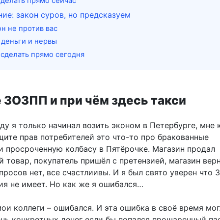
 делать прямо сейчас
ие: закон суров, но предсказуем
н не против вас
 деньги и нервы
 сделать прямо сегодня
 ЗОЗПП и при чём здесь такси
оду я только начинал возить эконом в Петербурге, мне 
щите прав потребителей это что-то про бракованные
и просроченную колбасу в Пятёрочке. Магазин продал
 товар, покупатель пришёл с претензией, магазин вер
опросов нет, все счастлиивы. И я был свято уверен что
ия не имеет. Но как же я ошибался…
мои коллеги – ошибался. И эта ошибка в своё время мог
ень конкретных денег если бы попался прошаренный па