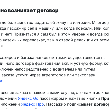
но возникает договор
, где большинство водителей живут в иллюзии. Многие 
гда пассажир сел в машину, или когда поехали. Или ког
т и нет! Признаться я сам был в этом уверен и всегда с
 наземных перевозках, там в старой редакции от этом
я.
сажиров и багажа легковым такси осуществляется на
личного договора фрахтования вкл. и устную форму, к
ключён непосредственно с водителем или путём
заказа услуги через агрегаторов или таксопарк.
or
вления заказа в нашем с вами случае, это нажатие кно
иложении
Яндекс Go
пассажиром и нажатие кнопки
При
приложении
Яндекс Про
. Пассажир подписывает
догово