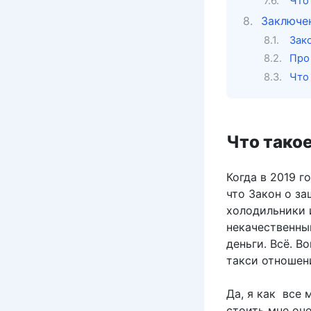
Что
Заключен
Зако
Про
Что
Что такое
Когда в 2019 г
что Закон о за
холодильники 
некачественный
деньги. Всё. В
такси отношен
Да, я как все 
стоить мне оч