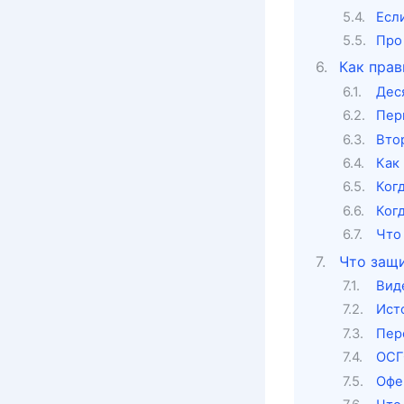
Есл
Про
Как прав
Деся
Пер
Втор
Как
Ког
Ког
Что
Что защи
Вид
Ист
Пер
ОСГ
Офе