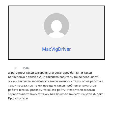
MaxVlgDriver
0
228к.
агрегаторы такси
алгоритмы агрегаторов
бензин и такси
блокировка в такси
будни таксиста
водитель такси реальность
жизнь таксиста
заработок в такси
комиссии такси
опыт работы в
такси
пассажиры такси
правда о такси
проблемы таксистов
работа в такси
расходы таксиста
рейтинг водителя
сколько
зарабатывает таксист
такси без прикрас
таксист изнутри
Яндекс
Про водитель