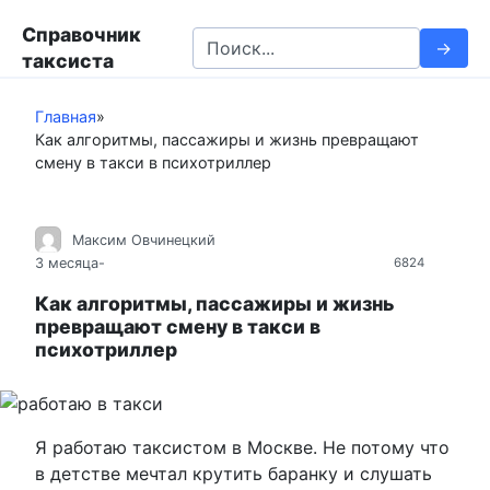
П
Справочник
е
S
таксиста
р
e
е
a
й
Главная
»
r
Как алгоритмы, пассажиры и жизнь превращают
т
c
смену в такси в психотриллер
и
h
к
f
к
o
Максим Овчинецкий
о
r
3 месяца
-
6824
н
:
т
Как алгоритмы, пассажиры и жизнь
превращают смену в такси в
е
психотриллер
н
т
у
Я работаю таксистом в Москве. Не потому что
в детстве мечтал крутить баранку и слушать