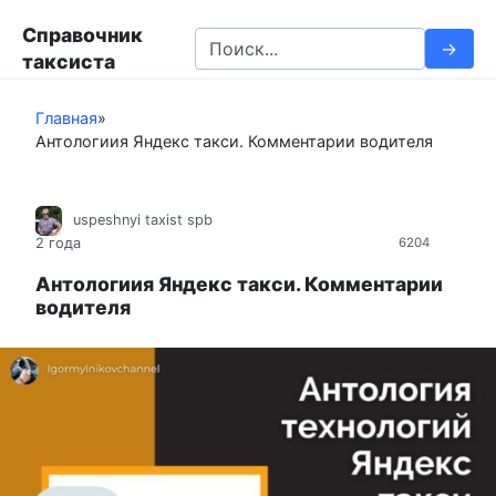
П
Справочник
е
S
таксиста
р
e
е
a
й
Главная
»
r
Антологиия Яндекс такси. Комментарии водителя
т
c
и
h
к
f
uspeshnyi taxist spb
к
o
2 года
6204
о
r
н
:
Антологиия Яндекс такси. Комментарии
т
водителя
е
н
т
у