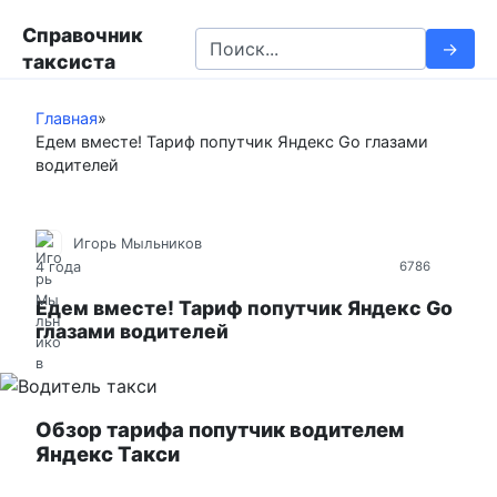
П
Справочник
е
S
таксиста
р
e
е
a
й
Главная
»
r
Едем вместе! Тариф попутчик Яндекс Go глазами
т
c
водителей
и
h
к
f
к
o
Игорь Мыльников
о
r
4 года
6786
н
:
т
Едем вместе! Тариф попутчик Яндекс Go
глазами водителей
е
н
т
у
Обзор тарифа попутчик водителем
Яндекс Такси