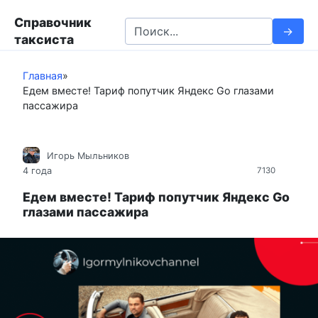
П
Справочник
е
S
таксиста
р
e
е
a
й
Главная
»
r
Едем вместе! Тариф попутчик Яндекс Go глазами
т
c
пассажира
и
h
к
f
к
o
Игорь Мыльников
о
r
4 года
7130
н
:
т
Едем вместе! Тариф попутчик Яндекс Go
глазами пассажира
е
н
т
у