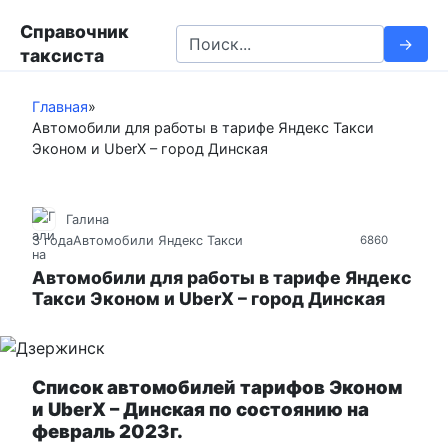
П
Справочник
е
S
таксиста
р
e
е
a
й
Главная
»
r
Автомобили для работы в тарифе Яндекс Такси
т
c
Эконом и UberX – город Динская
и
h
к
f
к
o
Галина
о
r
3 года
Автомобили Яндекс Такси
6860
н
:
т
Автомобили для работы в тарифе Яндекс
Такси Эконом и UberX – город Динская
е
н
т
у
Список автомобилей тарифов Эконом
и UberX – Динская по состоянию на
февраль 2023г.