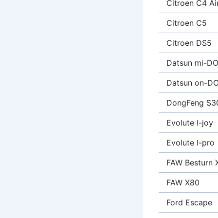
Citroen C4 Ai
Citroen C5
Citroen DS5
Datsun mi-D
Datsun on-D
DongFeng S3
Evolute I-joy
Evolute I-pro
FAW Besturn 
FAW X80
Ford Escape