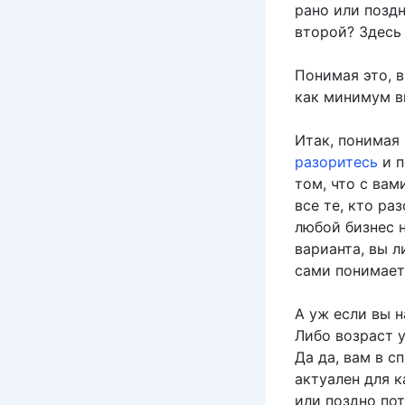
рано или поздн
второй? Здесь 
Понимая это, в
как минимум в
Итак, понимая
разоритесь
и п
том, что с вам
все те, кто ра
любой бизнес н
варианта, вы л
сами понимает
А уж если вы н
Либо возраст у
Да да, вам в с
актуален для 
или поздно пот