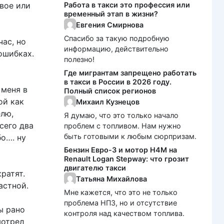
рвое или
Работа в такси это профессия или
временный этап в жизни?
Евгения Смирнова
Спасибо за такую подробную
час, но
информацию, действительно
ошибках.
полезно!
Где мигрантам запрещено работать
в такси в России в 2026 году.
 меня в
Полный список регионов
ой как
Михаил Кузнецов
елю,
Я думаю, что это только начало
сего два
проблем с топливом. Нам нужно
быть готовыми к любым сюрпризам.
бо…. ну
Бензин Евро-3 и мотор H4M на
Renault Logan Stepway: что грозит
двигателю такси
ратят.
Татьяна Михайлова
астной.
Мне кажется, что это не только
проблема НПЗ, но и отсутствие
ы рано
контроля над качеством топлива.
мотрел