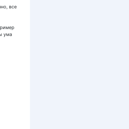
но, все
пример
ы ума