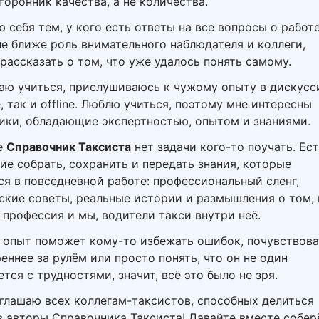
сторонник качества, а не количества.
 себя тем, у кого есть ответы на все вопросы о работе
не ближе роль внимательного наблюдателя и коллеги,
 рассказать о том, что уже удалось понять самому.
ю учиться, прислушиваюсь к чужому опыту в дискусс
e, так и offline. Люблю учиться, поэтому мне интересны
ики, обладающие экспертностью, опытом и знаниями.
е
Справочник Таксиста
нет задачи кого-то поучать. Ес
ие собрать, сохранить и передать знания, которые
я в повседневной работе: профессиональный сленг,
ские советы, реальные истории и размышления о том, 
 профессия и мы, водители такси внутри неё.
 опыт поможет кому-то избежать ошибок, почувствова
еннее за рулём или просто понять, что он не один
тся с трудностями, значит, всё это было не зря.
глашаю всех коллегам-таксистов, способных делиться
в авторы Справочника Таксиста! Давайте вместе собе