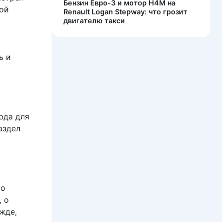
Бензин Евро-3 и мотор H4M на
кой
Renault Logan Stepway: что грозит
двигателю такси
ь и
юда для
аздел
ко
, о
жде,