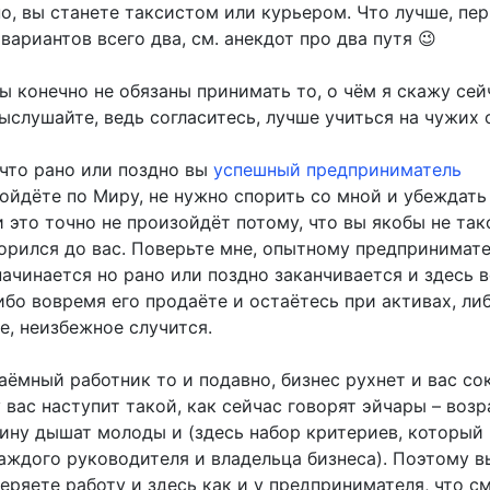
о, вы станете таксистом или курьером. Что лучше, пе
вариантов всего два, см. анекдот про два путя 😉
ы конечно не обязаны принимать то, о чём я скажу сей
ыслушайте, ведь согласитесь, лучше учиться на чужих 
 что рано или поздно вы
успешный предприниматель
ойдёте по Миру, не нужно спорить со мной и убеждать
и это точно не произойдёт потому, что вы якобы не так
зорился до вас. Поверьте мне, опытному предпринимат
ачинается но рано или поздно заканчивается и здесь в
ибо вовремя его продаёте и остаётесь при активах, ли
е, неизбежное случится.
аёмный работник то и подавно, бизнес рухнет и вас сок
 вас наступит такой, как сейчас говорят эйчары – возр
пину дышат молоды и (здесь набор критериев, который
каждого руководителя и владельца бизнеса). Поэтому в
еряете работу и здесь как и у предпринимателя, что с