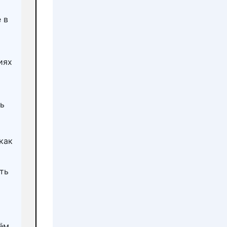
 в
иях
ть
как
ть
рём