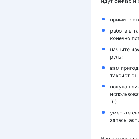
идут сейчас и
примите эт
работа в т
конечно по
начните из
руль;
вам пригод
таксист он
покупая ли
использова
:)))
умерьте св
запасы акт
Всё остальное 