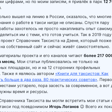
и цифрами, но по моим записям, я привлёк в парк
12 7
я
.
только вышел на линию в России, оказалось, что многие
нания о работе в такси нигде не описаны. Спустя пару
работы захотелось не просто накапливать опыт самому
делиться им с теми, кто готов учиться. Так в 2019 году
 проект Справочник Таксиста на Дзене, который позже
 на собственный сайт и сейчас живёт самостоятельно.
материалы проекта и его каналов читают
более 217 00
в месяц
. Мои статьи публиковались не только на
ных площадках, но и на 12 сторонних профильных
. Также я являюсь автором
«Книги для таксистов: Как
ть больше в два раза. 80 практических советов»
. Перв
местами устарело, пора засесть за современное, а вот 
нужны время и ресурсы.
правочника Таксиста вы могли встретить мои статьи 
 такси под псевдонимом
Игорь Логанов
😉 Всего их пок