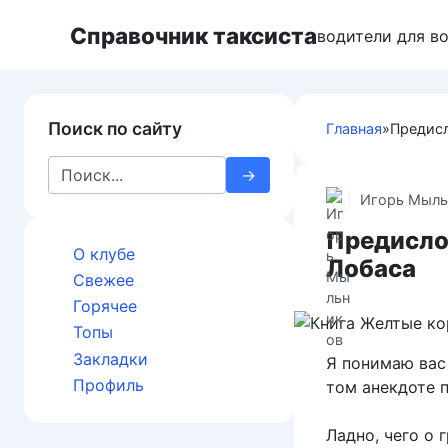
П
Справочник таксиста
е
водители для в
р
е
й
Поиск по сайту
Главная
»
Предисл
т
и
S
к
e
Игорь Мыль
к
a
о
Предисло
r
н
О клубе
c
Лобаса
т
Свежее
h
е
Горячее
f
н
Топы
o
т
Закладки
r
Я понимаю вас 
у
:
Профиль
том анекдоте п
Ладно, чего о 