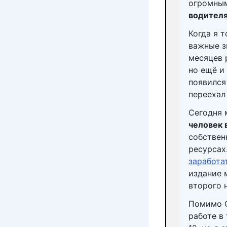
огромным
водител
Когда я 
важные з
месяцев 
но ещё и 
появился
переехал
Сегодня 
человек 
собствен
ресурсах
заработа
издание 
второго 
Помимо С
работе в