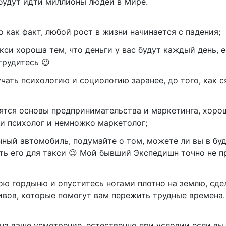
 будут идти миллионы людей в Мире.
о как факт, любой рост в жизни начинается с падения;
акси хороша тем, что деньги у вас будут каждый день, 
трудитесь 😉
учать психологию и социологию заранее, до того, как с
ятся основы предпринимательства и маркетинга, хоро
 и психолог и немножко маркетолог;
чный автомобиль, подумайте о том, можете ли вы в б
ть его для такси 😉 Мой бывший Экспедишн точно не п
ою гордыню и опуститесь ногами плотно на землю, сде
ивов, которые помогут вам пережить трудные времена.
на ваше усмотрение, естественно при условии если вы