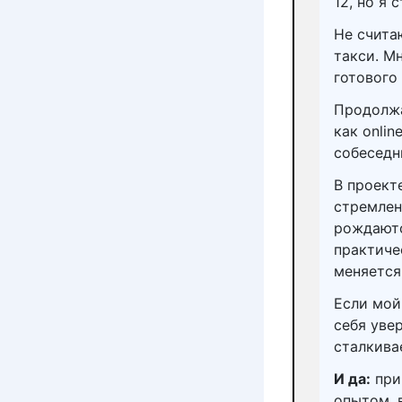
12, но я 
Не считаю
такси. М
готового
Продолжа
как onlin
собеседн
В проект
стремлен
рождаютс
практиче
меняется
Если мой
себя увер
сталкивае
И да:
при
опытом, 