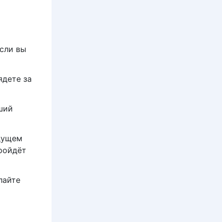
если вы
ядете за
ший
удущем
ройдёт
лайте