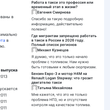
Работа в такси это профессия или
временный этап в жизни?
Евгения Смирнова
ованы в
Спасибо за такую подробную
информацию, действительно
полезно!
симально
Где мигрантам запрещено работать
ета
в
в такси в России в 2026 году.
Полный список регионов
лю.
Михаил Кузнецов
Я думаю, что это только начало
проблем с топливом. Нам нужно
быть готовыми к любым сюрпризам.
 выпуска
Бензин Евро-3 и мотор H4M на
2013
Renault Logan Stepway: что грозит
двигателю такси
Татьяна Михайлова
ускается
Мне кажется, что это не только
2011
проблема НПЗ, но и отсутствие
2011
контроля над качеством топлива.
2011