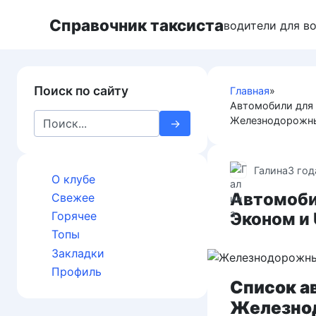
П
Справочник таксиста
е
водители для в
р
е
й
Поиск по сайту
Главная
»
т
Автомобили для 
и
S
Железнодорожн
к
e
к
a
о
r
Галина
3 год
н
О клубе
c
т
Автомоби
Свежее
h
е
Эконом и
Горячее
f
н
Топы
o
т
Закладки
r
у
:
Профиль
Список а
Железнод