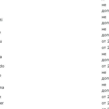
не
доп
не
ti
доп
не
s
доп
u
от 
a
от 
не
a
доп
ndo
от 
не
o
доп
не
ma
доп
e
от 
er
от 