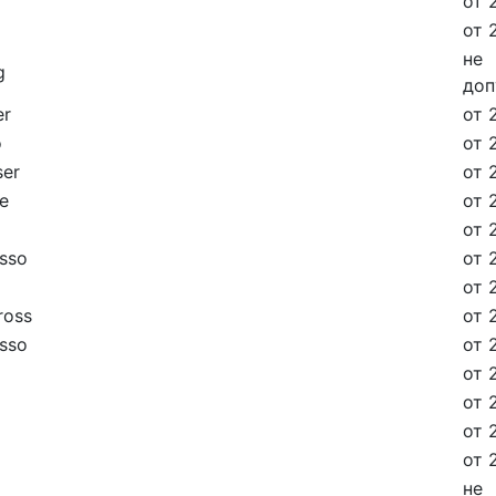
от 
от 
не
g
доп
er
от 
o
от 
ser
от 
e
от 
от 
asso
от 
от 
ross
от 
asso
от 
от 
от 
от 
от 
не