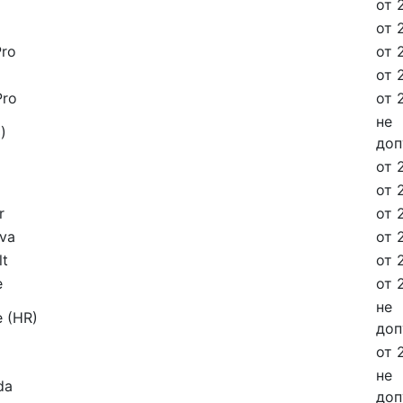
от 
от 
Pro
от 
от 
Pro
от 
не
)
доп
от 
от 
r
от 
iva
от 
lt
от 
e
от 
не
e (HR)
доп
от 
не
da
доп