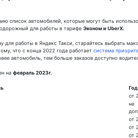
ию список автомобилей, которые могут быть использ
одорожный для работы в тарифе
Эконом и UberХ.
у для работы в Яндекс Такси, старайтесь выбрать мак
ому, что с конца 2022 года работает
система приорит
овее автомобиль, тем больше заказов доступно водите
ен на
февраль 2023г.
ль
Год
от 
не
доп
от 
от 
от 