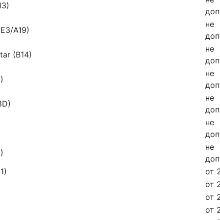
13)
доп
не
(E3/A19)
доп
не
tar (B14)
доп
не
)
доп
не
8D)
доп
не
доп
не
)
доп
1)
от 
от 
от 
от 