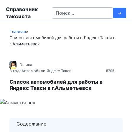
П
Справочник
е
S
таксиста
р
e
е
a
й
Главная
»
r
Список автомобилей для работы в Яндекс Такси в
т
c
г.Альметьевск
и
h
к
f
к
o
Галина
о
r
3 года
Автомобили Яндекс Такси
5795
н
:
т
Список автомобилей для работы в
Яндекс Такси в г.Альметьевск
е
н
т
у
Содержание