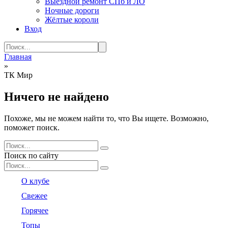
Выездной ремонт СПб и ЛО
Ночные дороги
Жёлтые короли
Вход
Search
for:
Главная
»
ТК Мир
Ничего не найдено
Похоже, мы не можем найти то, что Вы ищете. Возможно,
поможет поиск.
Search
for:
Поиск по сайту
Search
for:
О клубе
Свежее
Горячее
Топы