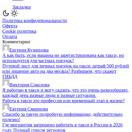
Закладки
Политика конфиденциальности
Оферта
Cookie политика
Оплата
Комментарии
Евгения Кузнецова
А как быть, если машина не зарегистрирована как такси, но
используется для частных поездок?
Путевой лист для личных поездок на такси: штраф 500 рублей
или лишение авто на два месяца? Разбираем, что скажет
ГИБДД
Виктория Соколова
Я работаю в такси и могу сказать, что это очень разнообразно,
каждый день разные люди и разные ситуации.
Работа в такси это профессия или временный этап в жизни?
Евгения Смирнова
Спасибо за такую подробную информацию, действительно
полезно!
Где мигрантам запрещено работать в такси в России в 2026
году. Полный список регионов