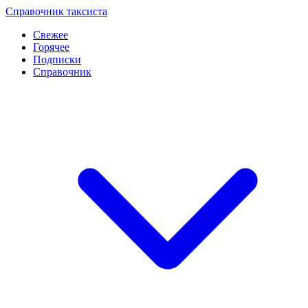
Перейти
Справочник таксиста
к
Свежее
контенту
Горячее
Подписки
Справочник