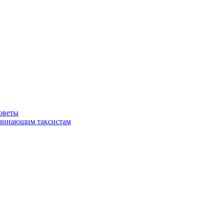
советы
ачинающим таксистам