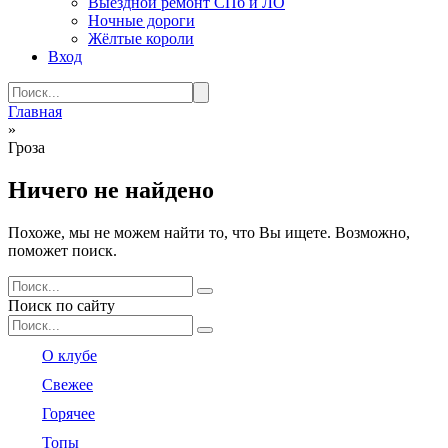
Выездной ремонт СПб и ЛО
Ночные дороги
Жёлтые короли
Вход
Search
for:
Главная
»
Гроза
Ничего не найдено
Похоже, мы не можем найти то, что Вы ищете. Возможно,
поможет поиск.
Search
for:
Поиск по сайту
Search
for:
О клубе
Свежее
Горячее
Топы