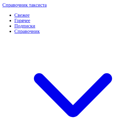
Перейти
Справочник таксиста
к
Свежее
контенту
Горячее
Подписки
Справочник