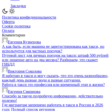
Закладки
Политика конфиденциальности
Оферта
Cookie политика
Оплата
Комментарии
Евгения Кузнецова
А как быть, если машина не зарегистрирована как такси, но
используется для частных поездок?
Путевой лист для личных поездок на такси: штраф 500 рублей
или лишение авто на два месяца? Разбираем, что скажет
ГИБДД
Виктория Соколова
Я работаю в такси и могу сказать, что это очень разнообразно,
каждый день разные люди и разные ситуации.
Работа в такси это профессия или временный этап в жизни?
Евгения Смирнова
Спасибо за такую подробную информацию, действительно
полезно!
Где мигрантам запрещено работать в такси в России в 2026
году. Полный список регионов