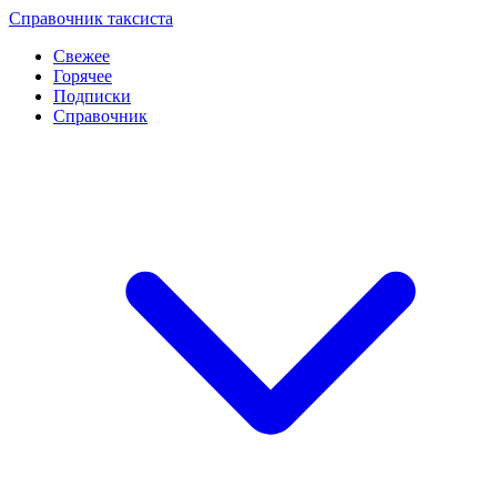
Перейти
Справочник таксиста
к
Свежее
контенту
Горячее
Подписки
Справочник