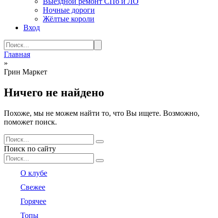
Выездной ремонт СПб и ЛО
Ночные дороги
Жёлтые короли
Вход
Search
for:
Главная
»
Грин Маркет
Ничего не найдено
Похоже, мы не можем найти то, что Вы ищете. Возможно,
поможет поиск.
Search
for:
Поиск по сайту
Search
for:
О клубе
Свежее
Горячее
Топы