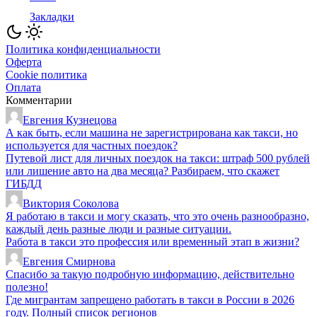
Закладки
Политика конфиденциальности
Оферта
Cookie политика
Оплата
Комментарии
Евгения Кузнецова
А как быть, если машина не зарегистрирована как такси, но
используется для частных поездок?
Путевой лист для личных поездок на такси: штраф 500 рублей
или лишение авто на два месяца? Разбираем, что скажет
ГИБДД
Виктория Соколова
Я работаю в такси и могу сказать, что это очень разнообразно,
каждый день разные люди и разные ситуации.
Работа в такси это профессия или временный этап в жизни?
Евгения Смирнова
Спасибо за такую подробную информацию, действительно
полезно!
Где мигрантам запрещено работать в такси в России в 2026
году. Полный список регионов