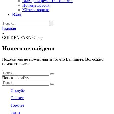
Выездной ремонт СПб и ЛО
Ночные дороги
Жёлтые короли
Вход
Search
for:
Главная
»
GOLDEN FARN Group
Ничего не найдено
Похоже, мы не можем найти то, что Вы ищете. Возможно,
поможет поиск.
Search
for:
Поиск по сайту
Search
for:
О клубе
Свежее
Горячее
Топы