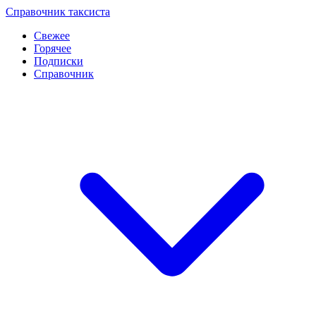
Перейти
Справочник таксиста
к
Свежее
контенту
Горячее
Подписки
Справочник