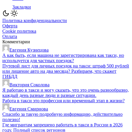
Закладки
Политика конфиденциальности
Оферта
Cookie политика
Оплата
Комментарии
Евгения Кузнецова
А как быть, если машина не зарегистрирована как такси, но
используется для частных поездок?
Путевой лист для личных поездок на такси: штраф 500 рублей
или лишение авто на два месяца? Разбираем, что скажет
ГИБДД
Виктория Соколова
Я работаю в такси и могу сказать, что это очень разнообразно,
каждый день разные люди и разные ситуации.
Работа в такси это профессия или временный этап в жизни?
Евгения Смирнова
Спасибо за такую подробную информацию, действительно
полезно!
Где мигрантам запрещено работать в такси в России в 2026
году. Полный список регионов