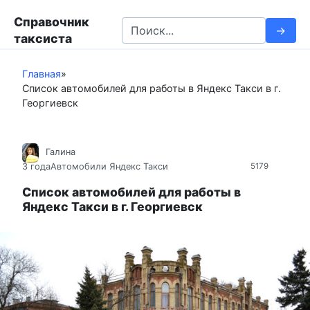
П
Справочник
е
S
таксиста
р
e
е
a
й
Главная
»
r
Список автомобилей для работы в Яндекс Такси в г.
т
c
Георгиевск
и
h
к
f
к
o
Галина
о
r
3 года
Автомобили Яндекс Такси
5179
н
:
т
Список автомобилей для работы в
Яндекс Такси в г. Георгиевск
е
н
т
у