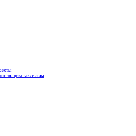
советы
ачинающим таксистам