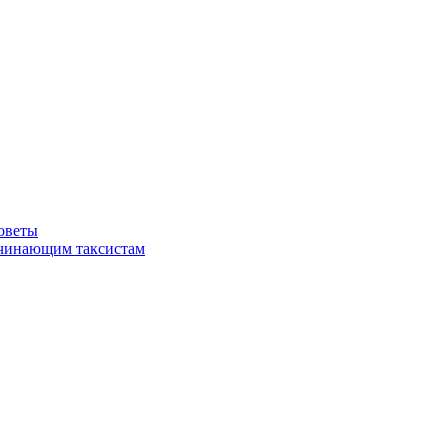
советы
ачинающим таксистам